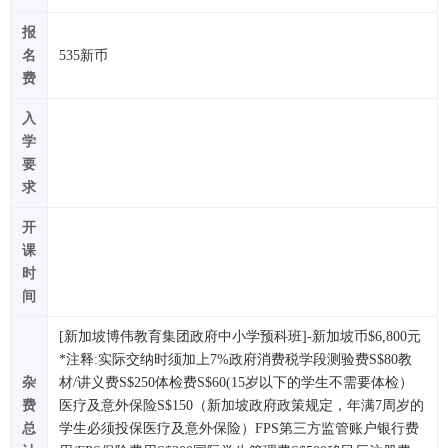
报
名
535新币
费
入
学
要
求
开
课
时
间
[新加坡博伟教育集团政府中小学预科班]-新加坡币$6,800元
*注释:实际交纳时须加上7%政府消费税学段测验费S$80教
杂
材/讲义费S$250体检费S$60(15岁以下的学生不需要体检）
费
医疗及意外保险S$150（新加坡政府政策规定，年满7周岁的
总
学生必须投保医疗及意外保险）FPS第三方监管账户银行费