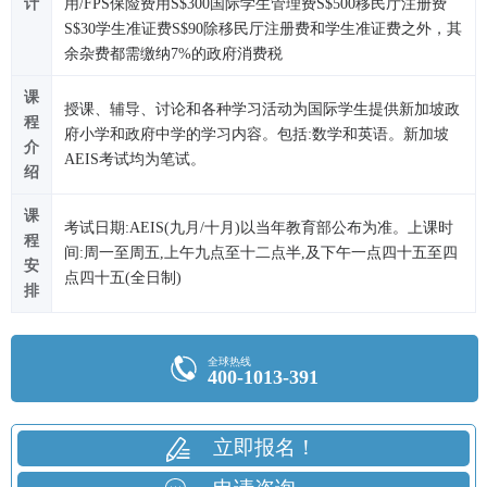
计
用/FPS保险费用S$300国际学生管理费S$500移民厅注册费
S$30学生准证费S$90除移民厅注册费和学生准证费之外，其
余杂费都需缴纳7%的政府消费税
课
授课、辅导、讨论和各种学习活动为国际学生提供新加坡政
程
府小学和政府中学的学习内容。包括:数学和英语。新加坡
介
AEIS考试均为笔试。
绍
课
考试日期:AEIS(九月/十月)以当年教育部公布为准。上课时
程
间:周一至周五,上午九点至十二点半,及下午一点四十五至四
安
点四十五(全日制)
排
全球热线
400-1013-391
立即报名！