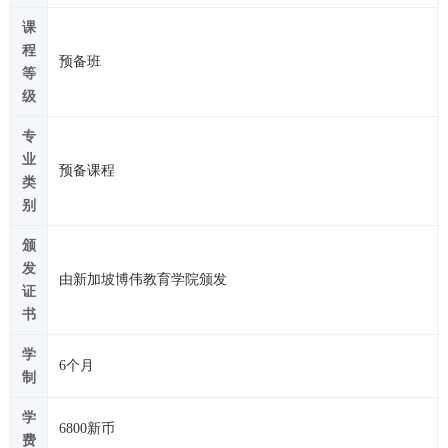
课
程
预备班
等
级
专
业
预备课程
类
别
颁
发
由新加坡博伟教育学院颁发
证
书
学
6个月
制
学
6800新币
费